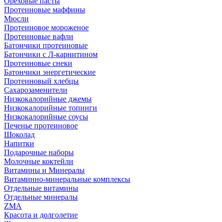
Ореховые пасты
Протеиновые маффины
Мюсли
Протеиновое мороженое
Протеиновые вафли
Батончики протеиновые
Батончики с Л-карнитином
Протеиновые снеки
Батончики энергетические
Протеиновый хлебцы
Сахарозаменители
Низкокалорийные джемы
Низкокалорийные топинги
Низкокалорийные соусы
Печенье протеиновое
Шоколад
Напитки
Подарочные наборы
Молочные коктейли
Витамины и Минералы
Витаминно-минеральные комплексы
Отдельные витамины
Отдельные минералы
ZMA
Красота и долголетие