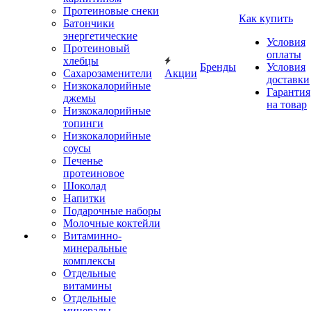
Протеиновые снеки
Как купить
Батончики
энергетические
Условия
Протеиновый
оплаты
хлебцы
Бренды
Условия
Сахарозаменители
Акции
доставки
Низкокалорийные
Гарантия
джемы
на товар
Низкокалорийные
топинги
Низкокалорийные
соусы
Печенье
протеиновое
Шоколад
Напитки
Подарочные наборы
Молочные коктейли
Витаминно-
минеральные
комплексы
Отдельные
витамины
Отдельные
минералы