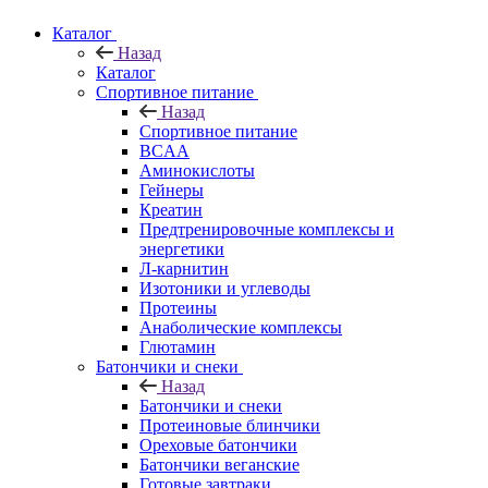
Каталог
Назад
Каталог
Спортивное питание
Назад
Спортивное питание
BCAA
Аминокислоты
Гейнеры
Креатин
Предтренировочные комплексы и
энергетики
Л-карнитин
Изотоники и углеводы
Протеины
Анаболические комплексы
Глютамин
Батончики и снеки
Назад
Батончики и снеки
Протеиновые блинчики
Ореховые батончики
Батончики веганские
Готовые завтраки