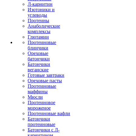
Л-карнитин
Изотоники и
углеводы
Протеины
Анаболические
комплексы
Глютамин
Протеиновые
блинчики
Ореховые
батончики
Батончики
веганские
Готовые завтраки
Ореховые пасты
Протеиновые
маффины
Мюсли
Протеиновое
мороженое
Протеиновые вафли
Батончики
протеиновые
Батончики с Л-
карнитином