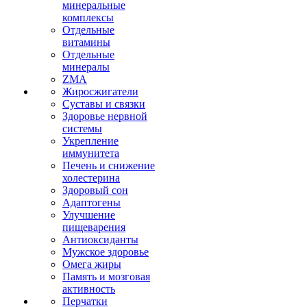
минеральные
комплексы
Отдельные
витамины
Отдельные
минералы
ZMA
Жиросжигатели
Суставы и связки
Здоровье нервной
системы
Укрепление
иммунитета
Печень и снижение
холестерина
Здоровый сон
Адаптогены
Улучшение
пищеварения
Антиоксиданты
Мужское здоровье
Омега жиры
Память и мозговая
активность
Перчатки