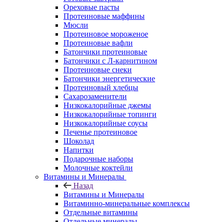
Ореховые пасты
Протеиновые маффины
Мюсли
Протеиновое мороженое
Протеиновые вафли
Батончики протеиновые
Батончики с Л-карнитином
Протеиновые снеки
Батончики энергетические
Протеиновый хлебцы
Сахарозаменители
Низкокалорийные джемы
Низкокалорийные топинги
Низкокалорийные соусы
Печенье протеиновое
Шоколад
Напитки
Подарочные наборы
Молочные коктейли
Витамины и Минералы
Назад
Витамины и Минералы
Витаминно-минеральные комплексы
Отдельные витамины
Отдельные минералы