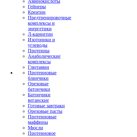
Аминокислоты
Гейнеры
Креатин
Предтренировочные
комплексы и
энергетики
Л-карнитин
Изотоники и
углеводы
Протеины
Анаболические
комплексы
Глютамин
Протеиновые
блинчики
Ореховые
батончики
Батончики
веганские
Готовые завтраки
Ореховые пасты
Протеиновые
маффины
Мюсли
Протеиновое