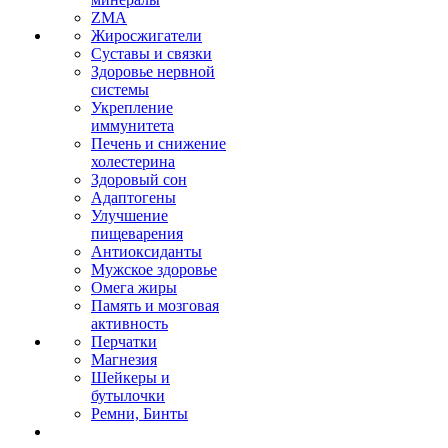
ZMA
Жиросжигатели
Суставы и связки
Здоровье нервной
системы
Укрепление
иммунитета
Печень и снижение
холестерина
Здоровый сон
Адаптогены
Улучшение
пищеварения
Антиоксиданты
Мужское здоровье
Омега жиры
Память и мозговая
активность
Перчатки
Магнезия
Шейкеры и
бутылочки
Ремни, Бинты