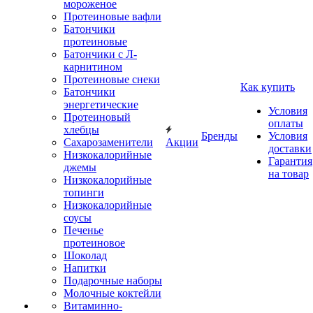
мороженое
Протеиновые вафли
Батончики
протеиновые
Батончики с Л-
карнитином
Протеиновые снеки
Как купить
Батончики
энергетические
Условия
Протеиновый
оплаты
хлебцы
Бренды
Условия
Сахарозаменители
Акции
доставки
Низкокалорийные
Гарантия
джемы
на товар
Низкокалорийные
топинги
Низкокалорийные
соусы
Печенье
протеиновое
Шоколад
Напитки
Подарочные наборы
Молочные коктейли
Витаминно-