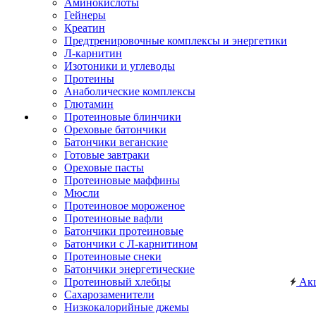
Аминокислоты
Гейнеры
Креатин
Предтренировочные комплексы и энергетики
Л-карнитин
Изотоники и углеводы
Протеины
Анаболические комплексы
Глютамин
Протеиновые блинчики
Ореховые батончики
Батончики веганские
Готовые завтраки
Ореховые пасты
Протеиновые маффины
Мюсли
Протеиновое мороженое
Протеиновые вафли
Батончики протеиновые
Батончики с Л-карнитином
Протеиновые снеки
Батончики энергетические
Протеиновый хлебцы
Ак
Сахарозаменители
Низкокалорийные джемы