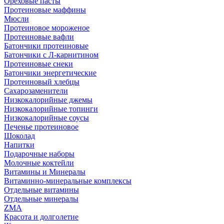
Ореховые пасты
Протеиновые маффины
Мюсли
Протеиновое мороженое
Протеиновые вафли
Батончики протеиновые
Батончики с Л-карнитином
Протеиновые снеки
Батончики энергетические
Протеиновый хлебцы
Сахарозаменители
Низкокалорийные джемы
Низкокалорийные топинги
Низкокалорийные соусы
Печенье протеиновое
Шоколад
Напитки
Подарочные наборы
Молочные коктейли
Витамины и Минералы
Витаминно-минеральные комплексы
Отдельные витамины
Отдельные минералы
ZMA
Красота и долголетие