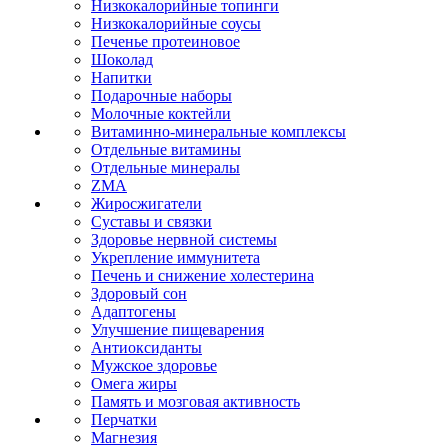
Низкокалорийные топинги
Низкокалорийные соусы
Печенье протеиновое
Шоколад
Напитки
Подарочные наборы
Молочные коктейли
Витаминно-минеральные комплексы
Отдельные витамины
Отдельные минералы
ZMA
Жиросжигатели
Суставы и связки
Здоровье нервной системы
Укрепление иммунитета
Печень и снижение холестерина
Здоровый сон
Адаптогены
Улучшение пищеварения
Антиоксиданты
Мужское здоровье
Омега жиры
Память и мозговая активность
Перчатки
Магнезия