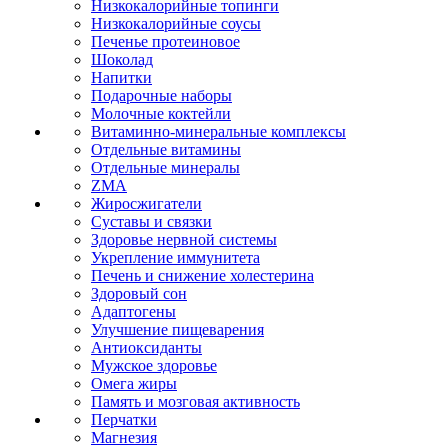
Низкокалорийные топинги
Низкокалорийные соусы
Печенье протеиновое
Шоколад
Напитки
Подарочные наборы
Молочные коктейли
Витаминно-минеральные комплексы
Отдельные витамины
Отдельные минералы
ZMA
Жиросжигатели
Суставы и связки
Здоровье нервной системы
Укрепление иммунитета
Печень и снижение холестерина
Здоровый сон
Адаптогены
Улучшение пищеварения
Антиоксиданты
Мужское здоровье
Омега жиры
Память и мозговая активность
Перчатки
Магнезия