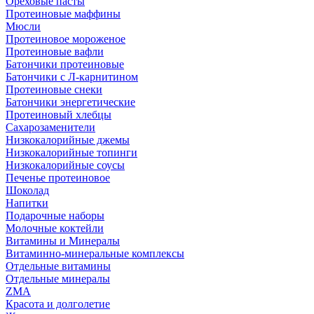
Ореховые пасты
Протеиновые маффины
Мюсли
Протеиновое мороженое
Протеиновые вафли
Батончики протеиновые
Батончики с Л-карнитином
Протеиновые снеки
Батончики энергетические
Протеиновый хлебцы
Сахарозаменители
Низкокалорийные джемы
Низкокалорийные топинги
Низкокалорийные соусы
Печенье протеиновое
Шоколад
Напитки
Подарочные наборы
Молочные коктейли
Витамины и Минералы
Витаминно-минеральные комплексы
Отдельные витамины
Отдельные минералы
ZMA
Красота и долголетие