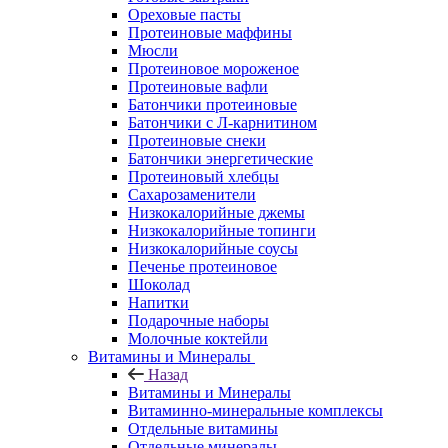
Ореховые пасты
Протеиновые маффины
Мюсли
Протеиновое мороженое
Протеиновые вафли
Батончики протеиновые
Батончики с Л-карнитином
Протеиновые снеки
Батончики энергетические
Протеиновый хлебцы
Сахарозаменители
Низкокалорийные джемы
Низкокалорийные топинги
Низкокалорийные соусы
Печенье протеиновое
Шоколад
Напитки
Подарочные наборы
Молочные коктейли
Витамины и Минералы
Назад
Витамины и Минералы
Витаминно-минеральные комплексы
Отдельные витамины
Отдельные минералы