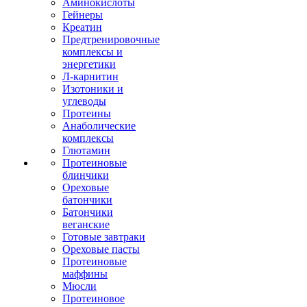
Аминокислоты
Гейнеры
Креатин
Предтренировочные
комплексы и
энергетики
Л-карнитин
Изотоники и
углеводы
Протеины
Анаболические
комплексы
Глютамин
Протеиновые
блинчики
Ореховые
батончики
Батончики
веганские
Готовые завтраки
Ореховые пасты
Протеиновые
маффины
Мюсли
Протеиновое