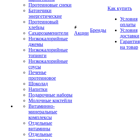
Протеиновые снеки
Как купить
Батончики
энергетические
Условия
Протеиновый
оплаты
хлебцы
Бренды
Условия
Сахарозаменители
Акции
доставки
Низкокалорийные
Гарантия
джемы
на товар
Низкокалорийные
топинги
Низкокалорийные
соусы
Печенье
протеиновое
Шоколад
Напитки
Подарочные наборы
Молочные коктейли
Витаминно-
минеральные
комплексы
Отдельные
витамины
Отдельные
минералы