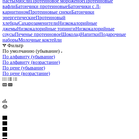
пасты
Мюсли
Протеиновое мороженое
Протеиновые
вафли
Батончики протеиновые
Батончики с Л-
карнитином
Протеиновые снеки
Батончики
энергетические
Протеиновый
хлебцы
Сахарозаменители
Низкокалорийные
джемы
Низкокалорийные топинги
Низкокалорийные
соусы
Печенье протеиновое
Шоколад
Напитки
Подарочные
наборы
Молочные коктейли
Фильтр
По умолчанию (убывание)
По алфавиту (убывание)
По алфавиту (возрастание)
По цене (убывание)
По цене (возрастание)