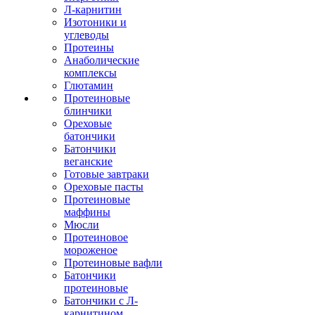
Л-карнитин
Изотоники и
углеводы
Протеины
Анаболические
комплексы
Глютамин
Протеиновые
блинчики
Ореховые
батончики
Батончики
веганские
Готовые завтраки
Ореховые пасты
Протеиновые
маффины
Мюсли
Протеиновое
мороженое
Протеиновые вафли
Батончики
протеиновые
Батончики с Л-
карнитином