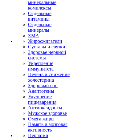
минеральные
комплексы
Отдельные
витамины
Отдельные
минералы
ZMA
Жиросжигатели
Суставы и связки
Здоровье нервной
системы
Укрепление
иммунитета
Печень и снижение
холестерина
Здоровый сон
Адаптогены
Улучшение
пищеварения
Антиоксиданты
Мужское здоровье
Омега жиры
Память и мозговая
активность
Перчатки