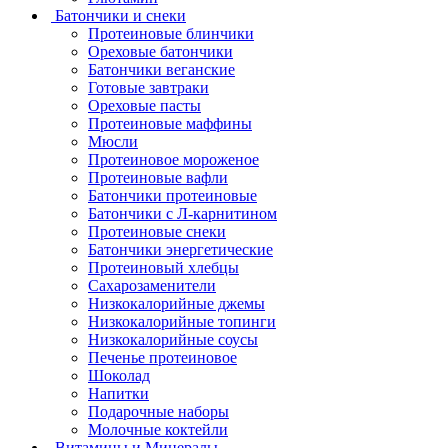
Батончики и снеки
Протеиновые блинчики
Ореховые батончики
Батончики веганские
Готовые завтраки
Ореховые пасты
Протеиновые маффины
Мюсли
Протеиновое мороженое
Протеиновые вафли
Батончики протеиновые
Батончики с Л-карнитином
Протеиновые снеки
Батончики энергетические
Протеиновый хлебцы
Сахарозаменители
Низкокалорийные джемы
Низкокалорийные топинги
Низкокалорийные соусы
Печенье протеиновое
Шоколад
Напитки
Подарочные наборы
Молочные коктейли
Витамины и Минералы