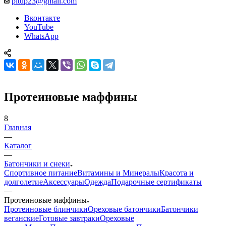
pitup23@gmail.com
Вконтакте
YouTube
WhatsApp
Протеиновые маффины
8
Главная
—
Каталог
—
Батончики и снеки
Спортивное питание
Витамины и Минералы
Красота и
долголетие
Аксессуары
Одежда
Подарочные сертификаты
—
Протеиновые маффины
Протеиновые блинчики
Ореховые батончики
Батончики
веганские
Готовые завтраки
Ореховые