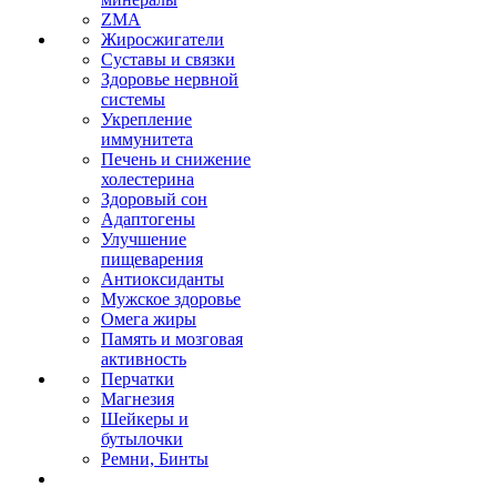
ZMA
Жиросжигатели
Суставы и связки
Здоровье нервной
системы
Укрепление
иммунитета
Печень и снижение
холестерина
Здоровый сон
Адаптогены
Улучшение
пищеварения
Антиоксиданты
Мужское здоровье
Омега жиры
Память и мозговая
активность
Перчатки
Магнезия
Шейкеры и
бутылочки
Ремни, Бинты