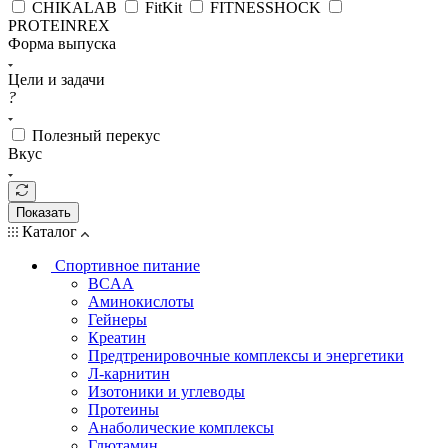
CHIKALAB
FitKit
FITNESSHOCK
PROTEINREX
Форма выпуска
Цели и задачи
?
Полезный перекус
Вкус
Показать
Каталог
Спортивное питание
BCAA
Аминокислоты
Гейнеры
Креатин
Предтренировочные комплексы и энергетики
Л-карнитин
Изотоники и углеводы
Протеины
Анаболические комплексы
Глютамин