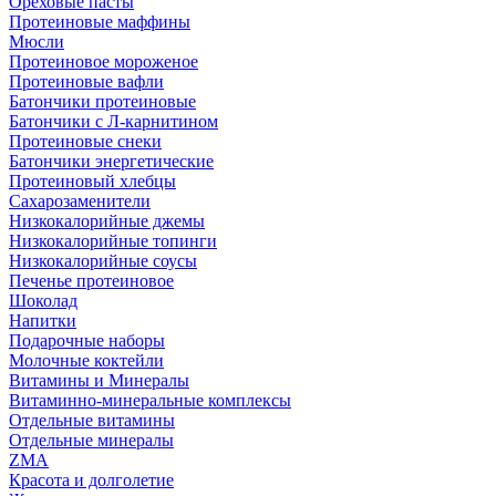
Ореховые пасты
Протеиновые маффины
Мюсли
Протеиновое мороженое
Протеиновые вафли
Батончики протеиновые
Батончики с Л-карнитином
Протеиновые снеки
Батончики энергетические
Протеиновый хлебцы
Сахарозаменители
Низкокалорийные джемы
Низкокалорийные топинги
Низкокалорийные соусы
Печенье протеиновое
Шоколад
Напитки
Подарочные наборы
Молочные коктейли
Витамины и Минералы
Витаминно-минеральные комплексы
Отдельные витамины
Отдельные минералы
ZMA
Красота и долголетие