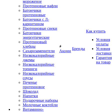
мороженое
Протеиновые вафли
Батончики
протеиновые
Батончики с Л-
карнитином
Протеиновые снеки
Как купить
Батончики
энергетические
Условия
Протеиновый
оплаты
хлебцы
Бренды
Условия
Сахарозаменители
Акции
доставки
Низкокалорийные
Гарантия
джемы
на товар
Низкокалорийные
топинги
Низкокалорийные
соусы
Печенье
протеиновое
Шоколад
Напитки
Подарочные наборы
Молочные коктейли
Витаминно-