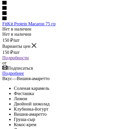
FitKit Protein Macaron 75 гр
Нет в наличии
Нет в наличии
150
₽
/шт
Варианты цен
150
₽
/шт
Подробности
от
Подписаться
Подробнее
Вкус
—
Вишня-амаретто
Соленая карамель
Фисташка
Лимон
Двойной шоколад
Клубника-йогурт
Вишня-амаретто
Груша-сыр
Кокос-крем