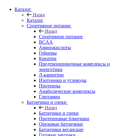
Каталог
Назад
Каталог
Спортивное питание
Назад
Спортивное питание
BCAA
Аминокислоты
Гейнеры
Креатин
Предтренировочные комплексы и
энергетики
Л-карнитин
Изотоники и углеводы
Протеины
Анаболические комплексы
Глютамин
Батончики и снеки
Назад
Батончики и снеки
Протеиновые блинчики
Ореховые батончики
Батончики веганские
Готовые завтраки