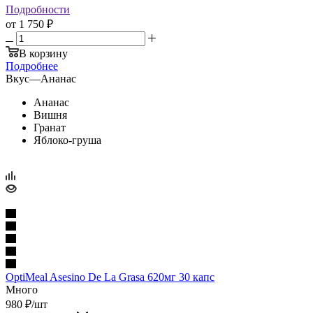
Подробности
от
1 750 ₽
В корзину
Подробнее
Вкус
—
Ананас
Ананас
Вишня
Гранат
Яблоко-груша
OptiMeal Asesino De La Grasa 620мг 30 капс
Много
980
₽
/шт