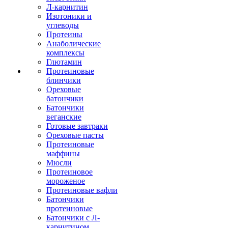
Л-карнитин
Изотоники и
углеводы
Протеины
Анаболические
комплексы
Глютамин
Протеиновые
блинчики
Ореховые
батончики
Батончики
веганские
Готовые завтраки
Ореховые пасты
Протеиновые
маффины
Мюсли
Протеиновое
мороженое
Протеиновые вафли
Батончики
протеиновые
Батончики с Л-
карнитином