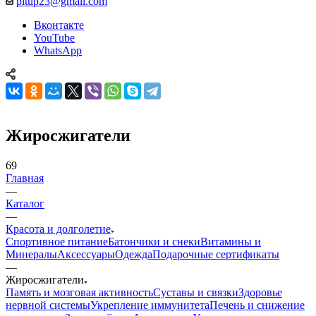
pitup23@gmail.com
Вконтакте
YouTube
WhatsApp
Жиросжигатели
69
Главная
—
Каталог
—
Красота и долголетие
Спортивное питание
Батончики и снеки
Витамины и
Минералы
Аксессуары
Одежда
Подарочные сертификаты
—
Жиросжигатели
Память и мозговая активность
Суставы и связки
Здоровье
нервной системы
Укрепление иммунитета
Печень и снижение