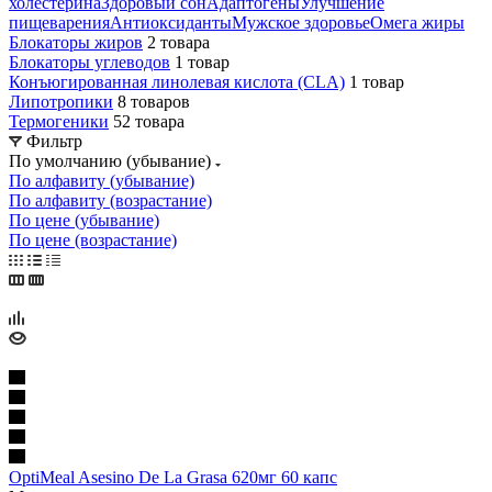
холестерина
Здоровый сон
Адаптогены
Улучшение
пищеварения
Антиоксиданты
Мужское здоровье
Омега жиры
Блокаторы жиров
2 товара
Блокаторы углеводов
1 товар
Конъюгированная линолевая кислота (CLA)
1 товар
Липотропики
8 товаров
Термогеники
52 товара
Фильтр
По умолчанию (убывание)
По алфавиту (убывание)
По алфавиту (возрастание)
По цене (убывание)
По цене (возрастание)
OptiMeal Asesino De La Grasa 620мг 60 капс