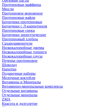
Ореховые пасты
Протеиновые маффины
Мюсли
Протеиновое мороженое
Протеиновые вафли
Батончики протеиновые
Батончики с Л-карнитином
Протеиновые снеки
Батончики энергетические
Протеиновый хлебцы
Сахарозаменители
Низкокалорийные джемы
Низкокалорийные топинги
Низкокалорийные соусы
Печенье протеиновое
Шоколад
Напитки
Подарочные наборы
Молочные коктейли
Витамины и Минералы
Витаминно-минеральные комплексы
Отдельные витамины
Отдельные минералы
ZMA
Красота и долголетие