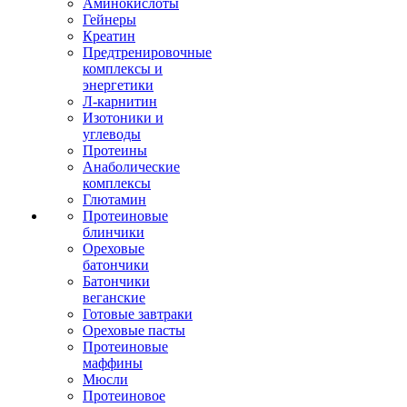
Аминокислоты
Гейнеры
Креатин
Предтренировочные
комплексы и
энергетики
Л-карнитин
Изотоники и
углеводы
Протеины
Анаболические
комплексы
Глютамин
Протеиновые
блинчики
Ореховые
батончики
Батончики
веганские
Готовые завтраки
Ореховые пасты
Протеиновые
маффины
Мюсли
Протеиновое