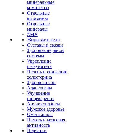
минеральные
комплексы
Отдельные
витамины
Отдельные
минералы
ZMA
Жиросжигатели
Суставы и связки
Здоровье нервной
системы
Укрепление
иммунитета
Печень и снижение
холестерина
Здоровый сон
Адаптогены
Улучшение
пищеварения
Антиоксиданты
Мужское здоровье
Омега жиры
Память и мозговая
активность
Перчатки