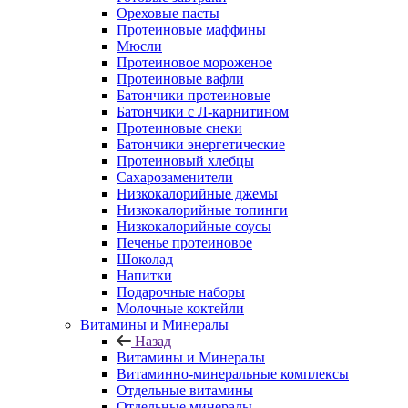
Ореховые пасты
Протеиновые маффины
Мюсли
Протеиновое мороженое
Протеиновые вафли
Батончики протеиновые
Батончики с Л-карнитином
Протеиновые снеки
Батончики энергетические
Протеиновый хлебцы
Сахарозаменители
Низкокалорийные джемы
Низкокалорийные топинги
Низкокалорийные соусы
Печенье протеиновое
Шоколад
Напитки
Подарочные наборы
Молочные коктейли
Витамины и Минералы
Назад
Витамины и Минералы
Витаминно-минеральные комплексы
Отдельные витамины
Отдельные минералы