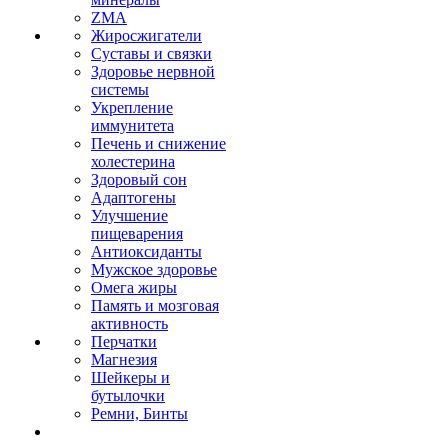
ZMA
Жиросжигатели
Суставы и связки
Здоровье нервной
системы
Укрепление
иммунитета
Печень и снижение
холестерина
Здоровый сон
Адаптогены
Улучшение
пищеварения
Антиоксиданты
Мужское здоровье
Омега жиры
Память и мозговая
активность
Перчатки
Магнезия
Шейкеры и
бутылочки
Ремни, Бинты