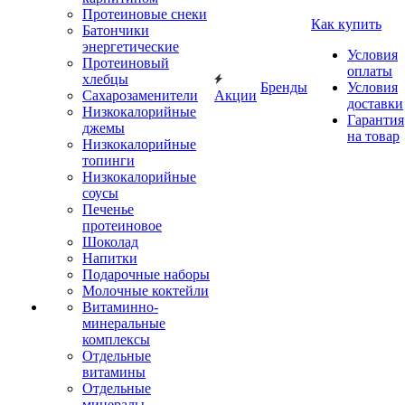
Протеиновые снеки
Как купить
Батончики
энергетические
Условия
Протеиновый
оплаты
хлебцы
Бренды
Условия
Сахарозаменители
Акции
доставки
Низкокалорийные
Гарантия
джемы
на товар
Низкокалорийные
топинги
Низкокалорийные
соусы
Печенье
протеиновое
Шоколад
Напитки
Подарочные наборы
Молочные коктейли
Витаминно-
минеральные
комплексы
Отдельные
витамины
Отдельные
минералы