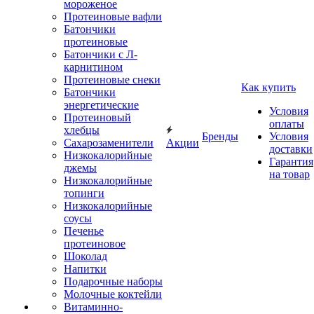
мороженое
Протеиновые вафли
Батончики
протеиновые
Батончики с Л-
карнитином
Протеиновые снеки
Как купить
Батончики
энергетические
Условия
Протеиновый
оплаты
хлебцы
Бренды
Условия
Сахарозаменители
Акции
доставки
Низкокалорийные
Гарантия
джемы
на товар
Низкокалорийные
топинги
Низкокалорийные
соусы
Печенье
протеиновое
Шоколад
Напитки
Подарочные наборы
Молочные коктейли
Витаминно-