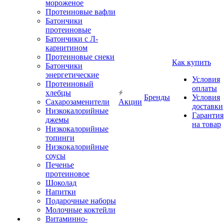
мороженое
Протеиновые вафли
Батончики
протеиновые
Батончики с Л-
карнитином
Протеиновые снеки
Как купить
Батончики
энергетические
Условия
Протеиновый
оплаты
хлебцы
Бренды
Условия
Сахарозаменители
Акции
доставки
Низкокалорийные
Гарантия
джемы
на товар
Низкокалорийные
топинги
Низкокалорийные
соусы
Печенье
протеиновое
Шоколад
Напитки
Подарочные наборы
Молочные коктейли
Витаминно-