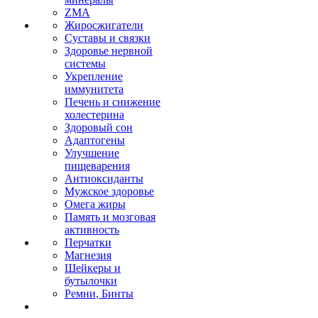
ZMA
Жиросжигатели
Суставы и связки
Здоровье нервной
системы
Укрепление
иммунитета
Печень и снижение
холестерина
Здоровый сон
Адаптогены
Улучшение
пищеварения
Антиоксиданты
Мужское здоровье
Омега жиры
Память и мозговая
активность
Перчатки
Магнезия
Шейкеры и
бутылочки
Ремни, Бинты