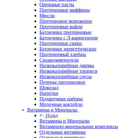
Ореховые пасты
Протеиновые маффины
Мюсли
Протеиновое мороженое
Протеиновые вафли
Батончики протеиновые
Батончики с Л-карнитином
Протеиновые снеки
Батончики энергетические
Протеиновый хлебцы
Сахарозаменители
Низкокалорийные джемы
Низкокалорийные топинги
Низкокалорийные соусы
Печенье протеиновое
Шоколад
Напитки
Подарочные наборы
Молочные коктейли
Витамины и Минералы
Назад
Витамины и Минералы
Витаминно-минеральные комплексы
Отдельные витамины
Отдельные минералы