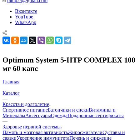
pitup23@gmail.com
Вконтакте
YouTube
WhatsApp
Optimum System 5-HTP COMPLEX 100
мг 60 капс
Главная
—
Каталог
—
Красота и долголетие
Спортивное питание
Батончики и снеки
Витамины и
Минералы
Аксессуары
Одежда
Подарочные сертификаты
—
Здоровье нервной системы
Память и мозговая активность
Жиросжигатели
Суставы и
связки
Укрепление иммунитета
Печень и снижение