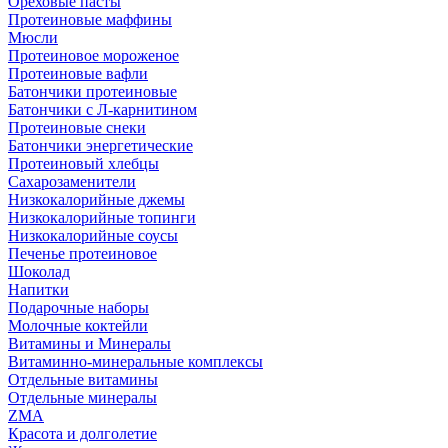
Ореховые пасты
Протеиновые маффины
Мюсли
Протеиновое мороженое
Протеиновые вафли
Батончики протеиновые
Батончики с Л-карнитином
Протеиновые снеки
Батончики энергетические
Протеиновый хлебцы
Сахарозаменители
Низкокалорийные джемы
Низкокалорийные топинги
Низкокалорийные соусы
Печенье протеиновое
Шоколад
Напитки
Подарочные наборы
Молочные коктейли
Витамины и Минералы
Витаминно-минеральные комплексы
Отдельные витамины
Отдельные минералы
ZMA
Красота и долголетие