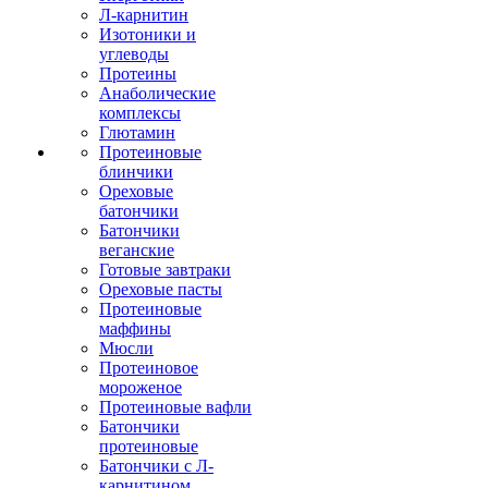
Л-карнитин
Изотоники и
углеводы
Протеины
Анаболические
комплексы
Глютамин
Протеиновые
блинчики
Ореховые
батончики
Батончики
веганские
Готовые завтраки
Ореховые пасты
Протеиновые
маффины
Мюсли
Протеиновое
мороженое
Протеиновые вафли
Батончики
протеиновые
Батончики с Л-
карнитином