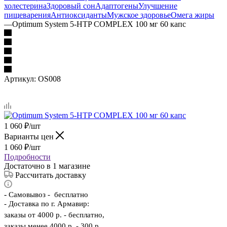
холестерина
Здоровый сон
Адаптогены
Улучшение
пищеварения
Антиоксиданты
Мужское здоровье
Омега жиры
—
Optimum System 5-HTP COMPLEX 100 мг 60 капс
Артикул:
OS008
1 060
₽
/шт
Варианты цен
1 060
₽
/шт
Подробности
Достаточно
в 1 магазине
Рассчитать доставку
-
Самовывоз - бесплатно
- Доставка по г. Армавир:
заказы от 4000 р. - бесплатно,
заказы менее 4000 р. - 300 р.