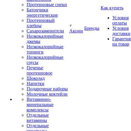
Протеиновые снеки
Как купить
Батончики
энергетические
Условия
Протеиновый
оплаты
хлебцы
Бренды
Условия
Сахарозаменители
Акции
доставки
Низкокалорийные
Гарантия
джемы
на товар
Низкокалорийные
топинги
Низкокалорийные
соусы
Печенье
протеиновое
Шоколад
Напитки
Подарочные наборы
Молочные коктейли
Витаминно-
минеральные
комплексы
Отдельные
витамины
Отдельные
минералы