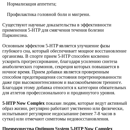
Нормализация аппетита;
Профилактика головной боли и мигрени.
Существуют научные доказательства в эффективности
применения 5-HTP для смягчения течения болезни
Паркинсона.
Основным эффектом 5-HTP является улучшение фазы
глубокого сна, который обеспечивает мощное восстановление
организма. В спорте прием 5-HTP способен косвенно
ускорить прогрессирование, благодаря усилению синтеза
анаболических гормонов, секреция которых повышается в
ночное время. Прием добавки является проверенным
способом предотвращения состояния перетренированности
даже при высокоинтенсивном и высокообъемном тренинге.
Благодаря этому добавка относится к категории обязательных
для атлетов профессионального и продвинутого уровня.
5-HTP Now Complex
показан людям, которые ведут активный
образ жизни, регулярно работают умственно или физически,
испытывают регулярное недосыпание (менее 7-8 часов в
сутки) или отмечают симптомы недовосстановления.
Преимущества Optimum System 5-HTP Now Complex