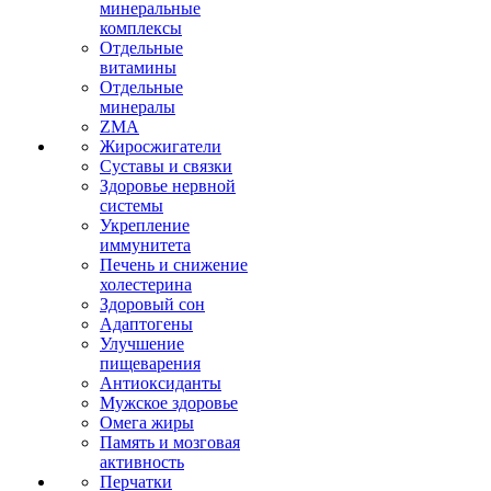
минеральные
комплексы
Отдельные
витамины
Отдельные
минералы
ZMA
Жиросжигатели
Суставы и связки
Здоровье нервной
системы
Укрепление
иммунитета
Печень и снижение
холестерина
Здоровый сон
Адаптогены
Улучшение
пищеварения
Антиоксиданты
Мужское здоровье
Омега жиры
Память и мозговая
активность
Перчатки