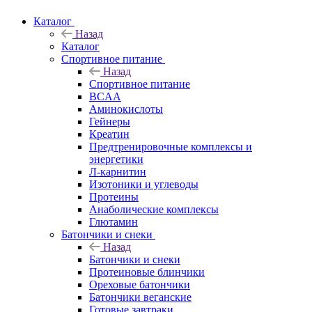
Каталог
Назад
Каталог
Спортивное питание
Назад
Спортивное питание
BCAA
Аминокислоты
Гейнеры
Креатин
Предтренировочные комплексы и
энергетики
Л-карнитин
Изотоники и углеводы
Протеины
Анаболические комплексы
Глютамин
Батончики и снеки
Назад
Батончики и снеки
Протеиновые блинчики
Ореховые батончики
Батончики веганские
Готовые завтраки