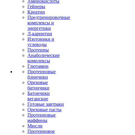
Аминокислоты
Гейнеры
Креатин
Предтренировочные
комплексы и
энергетики
Л-карнитин
Изотоники и
углеводы
Протеины
Анаболические
комплексы
Глютамин
Протеиновые
блинчики
Ореховые
батончики
Батончики
веганские
Готовые завтраки
Ореховые пасты
Протеиновые
маффины
Мюсли
Протеиновое