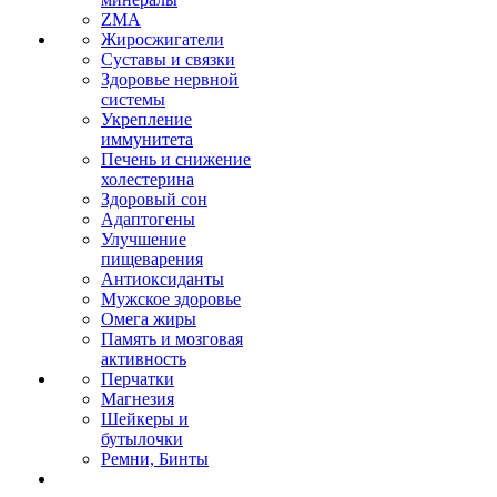
ZMA
Жиросжигатели
Суставы и связки
Здоровье нервной
системы
Укрепление
иммунитета
Печень и снижение
холестерина
Здоровый сон
Адаптогены
Улучшение
пищеварения
Антиоксиданты
Мужское здоровье
Омега жиры
Память и мозговая
активность
Перчатки
Магнезия
Шейкеры и
бутылочки
Ремни, Бинты