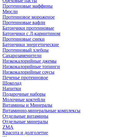
Ореховые пасты
Протеиновые маффины
Мюсли
Протеиновое мороженое
Протеиновые вафли
Батончики протеиновые
Батончики с Л-карнитином
Протеиновые снеки
Батончики энергетические
Протеиновый хлебцы
Сахарозаменители
Низкокалорийные джемы
Низкокалорийные топинги
Низкокалорийные соусы
Печенье протеиновое
Шоколад
Напитки
Подарочные наборы
Молочные коктейли
Витамины и Минералы
Витаминно-минеральные комплексы
Отдельные витамины
Отдельные минералы
ZMA
Красота и долголетие