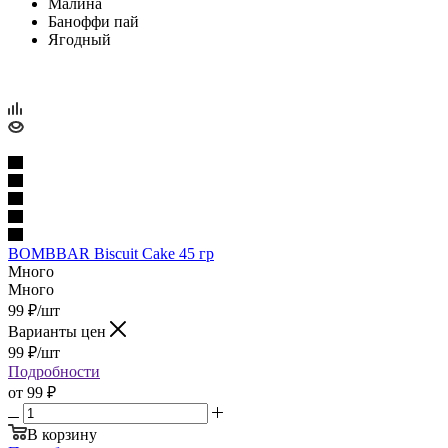
Малина
Баноффи пай
Ягодный
BOMBBAR Biscuit Cake 45 гр
Много
Много
99
₽
/шт
Варианты цен
99
₽
/шт
Подробности
от
99 ₽
В корзину