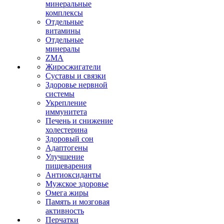
минеральные
комплексы
Отдельные
витамины
Отдельные
минералы
ZMA
Жиросжигатели
Суставы и связки
Здоровье нервной
системы
Укрепление
иммунитета
Печень и снижение
холестерина
Здоровый сон
Адаптогены
Улучшение
пищеварения
Антиоксиданты
Мужское здоровье
Омега жиры
Память и мозговая
активность
Перчатки