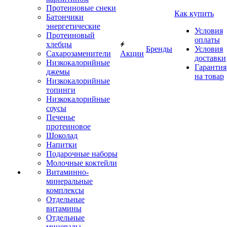
Протеиновые снеки
Как купить
Батончики
энергетические
Условия
Протеиновый
оплаты
хлебцы
Бренды
Условия
Сахарозаменители
Акции
доставки
Низкокалорийные
Гарантия
джемы
на товар
Низкокалорийные
топинги
Низкокалорийные
соусы
Печенье
протеиновое
Шоколад
Напитки
Подарочные наборы
Молочные коктейли
Витаминно-
минеральные
комплексы
Отдельные
витамины
Отдельные
минералы