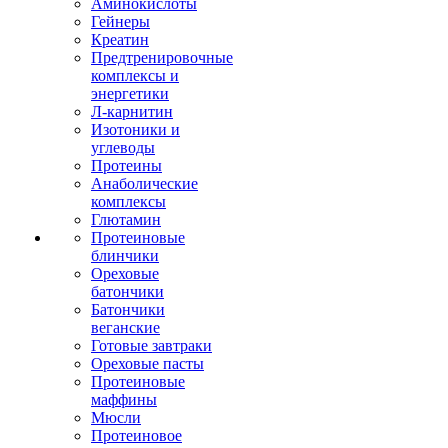
Аминокислоты
Гейнеры
Креатин
Предтренировочные
комплексы и
энергетики
Л-карнитин
Изотоники и
углеводы
Протеины
Анаболические
комплексы
Глютамин
Протеиновые
блинчики
Ореховые
батончики
Батончики
веганские
Готовые завтраки
Ореховые пасты
Протеиновые
маффины
Мюсли
Протеиновое