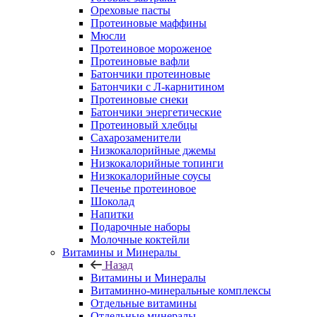
Ореховые пасты
Протеиновые маффины
Мюсли
Протеиновое мороженое
Протеиновые вафли
Батончики протеиновые
Батончики с Л-карнитином
Протеиновые снеки
Батончики энергетические
Протеиновый хлебцы
Сахарозаменители
Низкокалорийные джемы
Низкокалорийные топинги
Низкокалорийные соусы
Печенье протеиновое
Шоколад
Напитки
Подарочные наборы
Молочные коктейли
Витамины и Минералы
Назад
Витамины и Минералы
Витаминно-минеральные комплексы
Отдельные витамины
Отдельные минералы