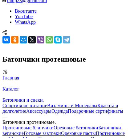
pitup23@gmail.com
Вконтакте
YouTube
WhatsApp
Батончики протеиновые
79
Главная
—
Каталог
—
Батончики и снеки
Спортивное питание
Витамины и Минералы
Красота и
долголетие
Аксессуары
Одежда
Подарочные сертификаты
—
Батончики протеиновые
Протеиновые блинчики
Ореховые батончики
Батончики
веганские
Готовые завтраки
Ореховые пасты
Протеиновые