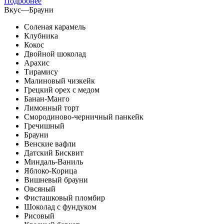
Подробнее
Вкус
—
Брауни
Соленая карамель
Клубника
Кокос
Двойной шоколад
Арахис
Тирамису
Малиновый чизкейк
Грецкий орех с медом
Банан-Манго
Лимонный торт
Смородиново-черничный панкейк
Гречишный
Брауни
Венские вафли
Датский Бисквит
Миндаль-Ваниль
Яблоко-Корица
Вишневый брауни
Овсяный
Фисташковый пломбир
Шоколад с фундуком
Рисовый