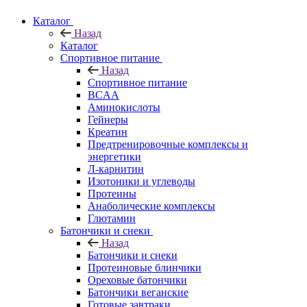
Каталог
Назад
Каталог
Спортивное питание
Назад
Спортивное питание
BCAA
Аминокислоты
Гейнеры
Креатин
Предтренировочные комплексы и
энергетики
Л-карнитин
Изотоники и углеводы
Протеины
Анаболические комплексы
Глютамин
Батончики и снеки
Назад
Батончики и снеки
Протеиновые блинчики
Ореховые батончики
Батончики веганские
Готовые завтраки