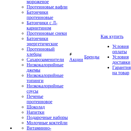
мороженое
Протеиновые вафли
Батончики
протеиновые
Батончики с Л-
карнитином
Протеиновые снеки
Как купить
Батончики
энергетические
Условия
Протеиновый
оплаты
хлебцы
Бренды
Условия
Сахарозаменители
Акции
доставки
Низкокалорийные
Гарантия
джемы
на товар
Низкокалорийные
топинги
Низкокалорийные
соусы
Печенье
протеиновое
Шоколад
Напитки
Подарочные наборы
Молочные коктейли
Витаминно-