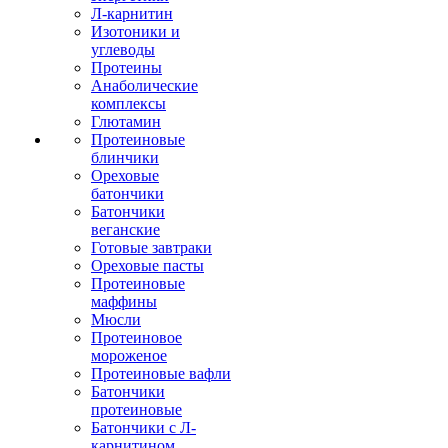
Л-карнитин
Изотоники и
углеводы
Протеины
Анаболические
комплексы
Глютамин
Протеиновые
блинчики
Ореховые
батончики
Батончики
веганские
Готовые завтраки
Ореховые пасты
Протеиновые
маффины
Мюсли
Протеиновое
мороженое
Протеиновые вафли
Батончики
протеиновые
Батончики с Л-
карнитином