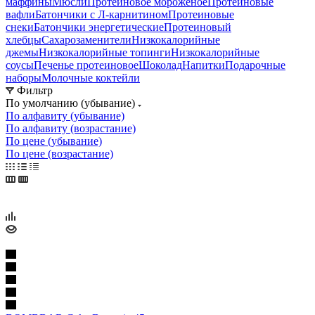
маффины
Мюсли
Протеиновое мороженое
Протеиновые
вафли
Батончики с Л-карнитином
Протеиновые
снеки
Батончики энергетические
Протеиновый
хлебцы
Сахарозаменители
Низкокалорийные
джемы
Низкокалорийные топинги
Низкокалорийные
соусы
Печенье протеиновое
Шоколад
Напитки
Подарочные
наборы
Молочные коктейли
Фильтр
По умолчанию (убывание)
По алфавиту (убывание)
По алфавиту (возрастание)
По цене (убывание)
По цене (возрастание)